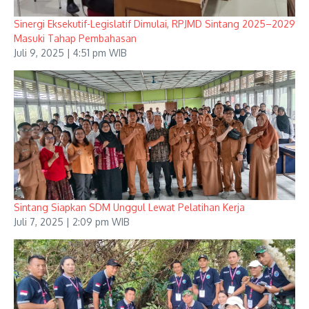
Sinergi Eksekutif-Legislatif Dimulai, RPJMD Sintang 2025–2029
Masuki Tahap Pembahasan
Juli 9, 2025 | 4:51 pm WIB
Sintang Siapkan SDM Unggul Lewat Pelatihan Kerja
Juli 7, 2025 | 2:09 pm WIB