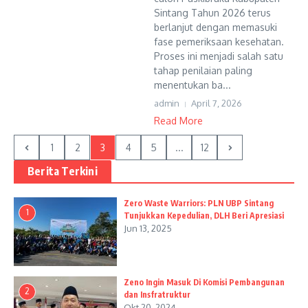
Sintang Tahun 2026 terus
berlanjut dengan memasuki
fase pemeriksaan kesehatan.
Proses ini menjadi salah satu
tahap penilaian paling
menentukan ba...
admin
April 7, 2026
Read More
1
2
3
4
5
...
12
Berita Terkini
Zero Waste Warriors: PLN UBP Sintang
1
Tunjukkan Kepedulian, DLH Beri Apresiasi
Jun 13, 2025
Zeno Ingin Masuk Di Komisi Pembangunan
2
dan Insfratruktur
Okt 20, 2024