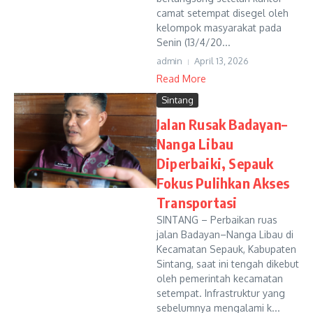
camat setempat disegel oleh
kelompok masyarakat pada
Senin (13/4/20...
admin
April 13, 2026
Read More
Sintang
Jalan Rusak Badayan–
Nanga Libau
Diperbaiki, Sepauk
Fokus Pulihkan Akses
Transportasi
SINTANG – Perbaikan ruas
jalan Badayan–Nanga Libau di
Kecamatan Sepauk, Kabupaten
Sintang, saat ini tengah dikebut
oleh pemerintah kecamatan
setempat. Infrastruktur yang
sebelumnya mengalami k...