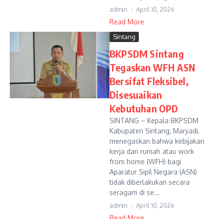
admin
April 10, 2026
Read More
Sintang
BKPSDM Sintang
Tegaskan WFH ASN
Bersifat Fleksibel,
Disesuaikan
Kebutuhan OPD
SINTANG – Kepala BKPSDM
Kabupaten Sintang, Maryadi,
menegaskan bahwa kebijakan
kerja dari rumah atau work
from home (WFH) bagi
Aparatur Sipil Negara (ASN)
tidak diberlakukan secara
seragam di se...
admin
April 10, 2026
Read More