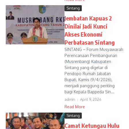
Sintang
Jembatan Kapuas 2
Dinilai Jadi Kunci
Akses Ekonomi
Perbatasan Sintang
SINTANG – Forum Musyawarah
Perencanaan Pembangunan
(Musrenbang) Kabupaten
Sintang yang digelar di
Pendopo Rumah Jabatan
Bupati, Kamis (9/4/2026),
menjadi panggung penting
bagi Kepala Bappeda Sin...
admin
April 9, 2026
Read More
Sintang
Camat Ketungau Hulu