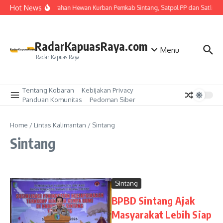
Lewati ke konten
Hot News
Kawal Penyerahan Hewan Kurban Pemkab Sintang, Satpol PP dan Satlinma
RadarKapuasRaya.com
Menu
Radar Kapuas Raya
Tentang Kobaran
Kebijakan Privacy
Panduan Komunitas
Pedoman Siber
Home
/
Lintas Kalimantan
/
Sintang
Sintang
Sintang
BPBD Sintang Ajak
Masyarakat Lebih Siap