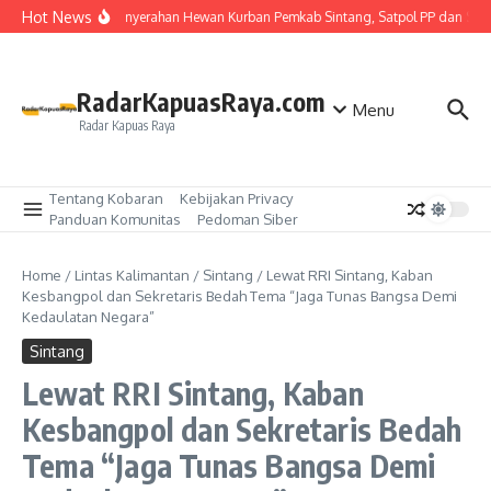
Lewati ke konten
Hot News
Kawal Penyerahan Hewan Kurban Pemkab Sintang, Satpol PP dan Satli
RadarKapuasRaya.com
Menu
Radar Kapuas Raya
Tentang Kobaran
Kebijakan Privacy
Panduan Komunitas
Pedoman Siber
Home
/
Lintas Kalimantan
/
Sintang
/
Lewat RRI Sintang, Kaban
Kesbangpol dan Sekretaris Bedah Tema “Jaga Tunas Bangsa Demi
Kedaulatan Negara”
Sintang
Lewat RRI Sintang, Kaban
Kesbangpol dan Sekretaris Bedah
Tema “Jaga Tunas Bangsa Demi