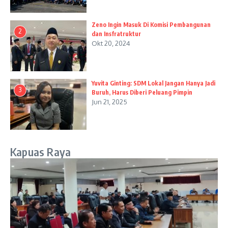
Zeno Ingin Masuk Di Komisi Pembangunan
2
dan Insfratruktur
Okt 20, 2024
Yuvita Ginting: SDM Lokal Jangan Hanya Jadi
3
Buruh, Harus Diberi Peluang Pimpin
Jun 21, 2025
Kapuas Raya