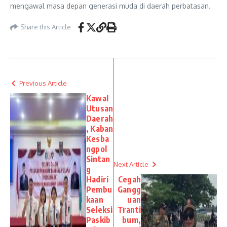
mengawal masa depan generasi muda di daerah perbatasan.
Share this Article
Previous Article
Kawal
Utusan
Daerah
, Kaban
Kesba
ngpol
Sintan
Next Article
g
Hadiri
Cegah
Pembu
Gangg
kaan
uan
Seleksi
Tranti
Paskib
bum,