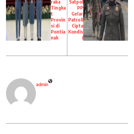
raka
Satpol
Tingka
PP
t
Gelar
Provin
Patroli
si di
Cipta
Pontia
Kondis
nak
i
admin