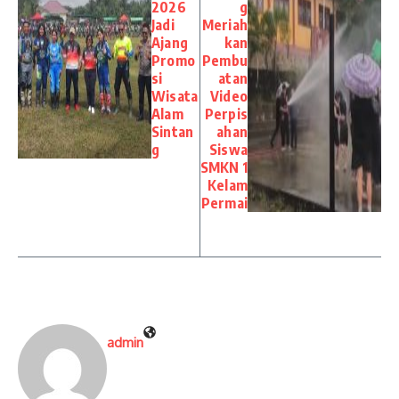
2026
g
Jadi
Meriah
Ajang
kan
Promo
Pembu
si
atan
Wisata
Video
Alam
Perpis
Sintan
ahan
g
Siswa
SMKN 1
Kelam
Permai
admin