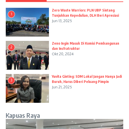
Zero Waste Warriors: PLN UBP Sintang
1
Tunjukkan Kepedulian, DLH Beri Apresiasi
Jun 13, 2025
Zeno Ingin Masuk Di Komisi Pembangunan
2
dan Insfratruktur
Okt 20, 2024
Yuvita Ginting: SDM Lokal Jangan Hanya Jadi
3
Buruh, Harus Diberi Peluang Pimpin
Jun 21, 2025
Kapuas Raya