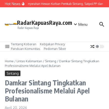
Lewati ke konten
Hot News
Kawal Penyerahan Hewan Kurban Pemkab Sintang, Satpol PP dan Satl
RadarKapuasRaya.com
Menu
Radar Kapuas Raya
Tentang Kobaran
Kebijakan Privacy
Panduan Komunitas
Pedoman Siber
Home
/
Lintas Kalimantan
/
Sintang
/
Damkar Sintang Tingkatkan
Profesionalisme Melalui Apel Bulanan
Sintang
Damkar Sintang Tingkatkan
Profesionalisme Melalui Apel
Bulanan
April 20, 2026