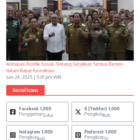
Antisipasi Konflik Sosial, Sintang Gerakkan Semua Elemen
dalam Rapat Koordinasi
Juni 24, 2025 | 5:01 pm WIB
Social Icons
Facebook
1,000
X (Twitter)
1,000
Penggemar
Pengikut
Suka
Ikuti
Instagram
1,000
Pinterest
1,000
Pengikut
Pengikut
Ikuti
Pin