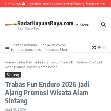
Lewati ke konten
Hot News
Kawal Penyerahan Hewan Kurban Pemkab Sintang, Satpol PP dan Satl
RadarKapuasRaya.com
Menu
Radar Kapuas Raya
Tentang Kobaran
Kebijakan Privacy
Panduan Komunitas
Pedoman Siber
Home
/
Lintas Kalimantan
/
Sintang
/
Trabas Fun Enduro 2026 Jadi
Ajang Promosi Wisata Alam Sintang
Sintang
Trabas Fun Enduro 2026 Jadi
Ajang Promosi Wisata Alam
Sintang
April 18, 2026