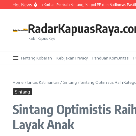
Lewati ke konten
Hot News
nyerahan Hewan Kurban Pemkab Sintang, Satpol PP dan Satlinmas Pastikan Pro
RadarKapuasRaya.c
Radar Kapuas Raya
Tentang Kobaran
Kebijakan Privacy
Panduan Komunitas
P
Home
/
Lintas Kalimantan
/
Sintang
/
Sintang Optimistis Raih Kateg
Sintang
Sintang Optimistis Rai
Layak Anak