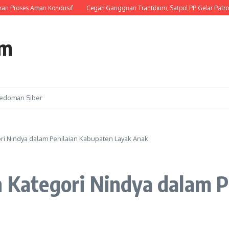
ses Aman Kondusif
Cegah Gangguan Trantibum, Satpol PP Gelar Patroli Cipta K
om
edoman Siber
ori Nindya dalam Penilaian Kabupaten Layak Anak
h Kategori Nindya dalam 