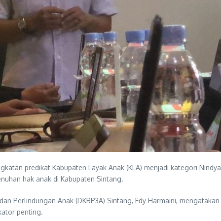
atan predikat Kabupaten Layak Anak (KLA) menjadi kategori Nindya 
nuhan hak anak di Kabupaten Sintang.
n Perlindungan Anak (DKBP3A) Sintang, Edy Harmaini, mengatakan b
kator penting.